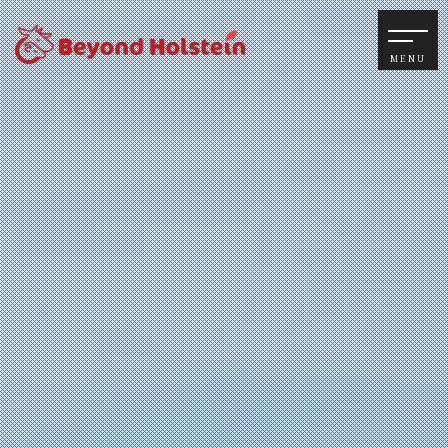
home
News
Plan
Access
Campingcar
Reservation
Contact
Policy